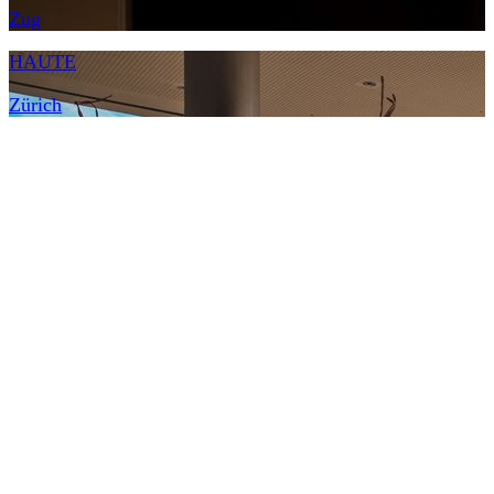
Zug
HAUTE
Zürich