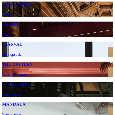
SAINT JAMES
Paris
CASTEL
Paris
KJARVAL
Reykjavik
THE BATTERY
San Francisco
67 PALL MALL
Singapore
MANDALA
Singapore