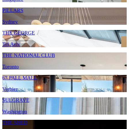
PILLARS
Sydney
THE GEORGE
Tel Aviv
THE NATIONAL CLUB
Toronto
67 PALL MALL
Verbier
SULGRAVE
Washington
THE SHED