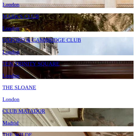
London
MARK'S CLUB
London
OXFORD & CAMBRIDGE CLUB
London
TEN TRINITY SQUARE
London
THE SLOANE
London
CLUB MATADOR
Madrid
THE WILDE