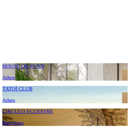
HOUSE OF NYNN
Athen
TATOΪ CLUB
Athen
CIRCULO ECUESTRE
Barcelona