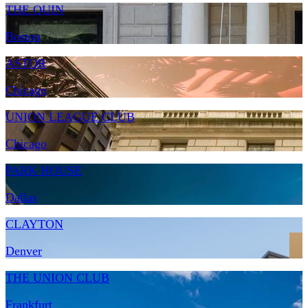
THE QUIN
Boston
ASTOR
Chicago
UNION LEAGUE CLUB
Chicago
PARK HOUSE
Dallas
CLAYTON
Denver
THE UNION CLUB
Frankfurt