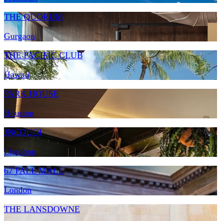
THE QUORUM
Gurgaon
THE PACIFIC CLUB
Hawaii
PARK HOUSE
Houston
JNCQUOI
Lissabon
67 PALL MALL
London
THE LANSDOWNE