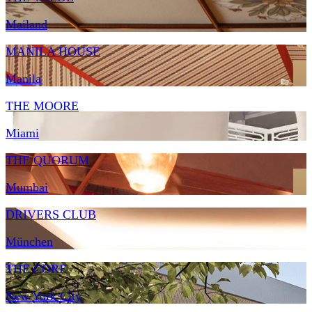
Mailand
MANILA HOUSE
Manila
THE MOORE
Miami
THE QUORUM
Mumbai
DRIVERS CLUB
München
THE CORE
New York City